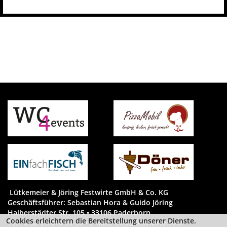
Lütkemeier & Jöring Festwirte GmbH & Co. KG
Geschäftsführer: Sebastian Hora & Guido Jöring
Halberstädter Str. 105 • 33106 Paderborn
Cookies erleichtern die Bereitstellung unserer Dienste.
Tel.: 0 52 51/414 99 50 • E-Mail:
info@festwirte.com