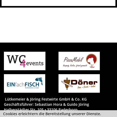
Lütkemeier & Jöring Festwirte GmbH & Co. KG
Geschäftsführer: Sebastian Hora & Guido Jöring
Halberstädter Str. 105 • 33106 Paderborn
Cookies erleichtern die Bereitstellung unserer Dienste.
Tel.: 0 52 51/414 99 50 • E-Mail:
info@festwirte.com